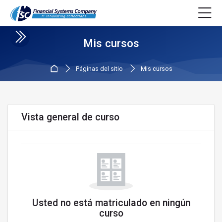
Saltar a navegación
Saltar al formulario de inicio de sesión
Salta al contenido principal
Saltar a opciones de accesibilidad
Saltar al pie de página
Saltar opciones de accesibilidad
Mis cursos
Página Principal
Páginas del sitio
Mis cursos
Bloques
Salta Vista general de curso
Vista general de curso
Usted no está matriculado en ningún
curso